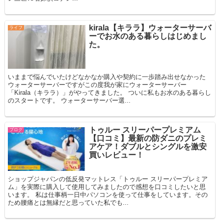
kirala【キララ】ウォーターサーバ
ライフ
ーでお水のある暮らしはじめまし
た。
いままで悩んでいたけどなかなか購入や契約に一歩踏み出せなかった
ウォーターサーバーですがこの度我が家にウォーターサーバー
「Kirala（キララ）」がやってきました。 ついに私もお水のある暮らし
のスタートです。 ウォーターサーバー選...
トゥルー スリーパープレミアム
ブログ
【口コミ】最新の防ダニのプレミ
アケア！ダブルとシングルを激安
買いレビュー！
ショップジャパンの低反発マットレス「トゥルー スリーパープレミア
ム」を実際に購入して使用してみましたので感想を口コミしたいと思
います。 私は仕事柄一日中パソコンを使って仕事をしています。その
ため腰痛とは無縁だと思っていた私でも...