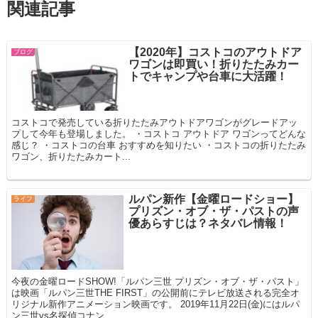
関連記事
【2020年】コストコのアウトドア
ブログ
ワゴンは即買い！折りたたみカー
トでキャンプや台車に大活躍！
コストコで発売している折りたたみアウトドアワゴンがグレードアッ
プして今年も登場しました。 ・コストコ アウトドア ワゴンってどんな
感じ？ ・コストコの台車 おすすめを知りたい ・コストコの折りたたみ
ワゴン、折りたたみカート...
ルパン新作【金曜ロードショー】
ライフ
プリズン・オブ・ザ・パストの声
優あらすじは？ネタバレ情報！
今夜の金曜ロードSHOW!「ルパン三世 プリズン・オブ・ザ・パスト」
は映画「ルパン三世THE FIRST」の公開前にテレビ放送される完全オ
リジナル新作アニメーション映画です。 2019年11月22日(金)にはルパ
ン三世vs名探偵コナン...