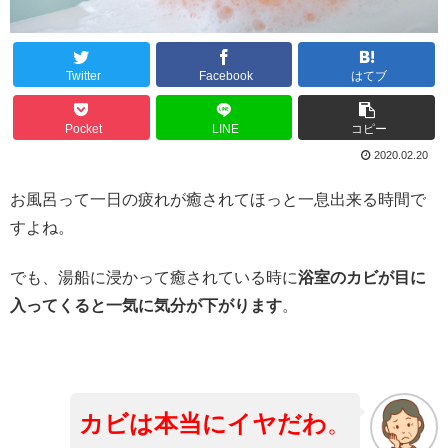
Twitter
Facebook
はてブ
Pocket
LINE
コピー
2020.02.20
お風呂って一日の疲れが癒されてほっと一息出来る時間で
すよね。
でも、湯船に浸かって癒されている時に
浴室のカビが目に
入ってくると一気に気分が下がります
。
カビは本当にイヤだわ
。