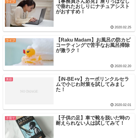
【事務員さん必見】座りっぱなし
ライフ
で垂れたおしりにナチュアシスト
がおすすめ！
2020.02.25
【Raku Madam】お風呂の防カビ
ライフ
コーティングで苦手なお風呂掃除
が激ラク！
2020.02.20
【iN-BE+v】カーボリンクルセラ
美容
ムで小じわ対策を試してみまし
た！
2020.02.01
【子供の足】車で靴を脱いだ時の
子育て
耐えられない人は試してみて！