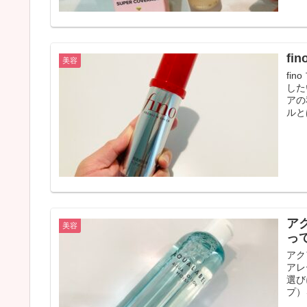
f
美容
fi
した
アの
ルとは
ア
美容
っ
アク
アレ
選び
プ）