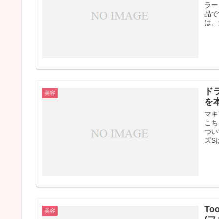
ラー
品で
は、
ド
美容
を
マキ
こち
つい
ズS
T
美容