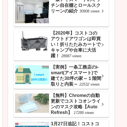
チン自在棚とロールスク
リーンの紹介
30908 views
【2020年】コストコの
アウトドアワゴンは即買
い！折りたたみカートで
キャンプや台車に大活
躍！
28987 views
【実例】一条工務店のi-
smart(アイスマート)で
建てた30坪の家～１階間
取りと内装～
22532 views
【無料】Chromeの自動
更新でコストコオンライ
ンのマスク攻略【Auto
Refresh】
17289 views
3月27日追記！コストコ