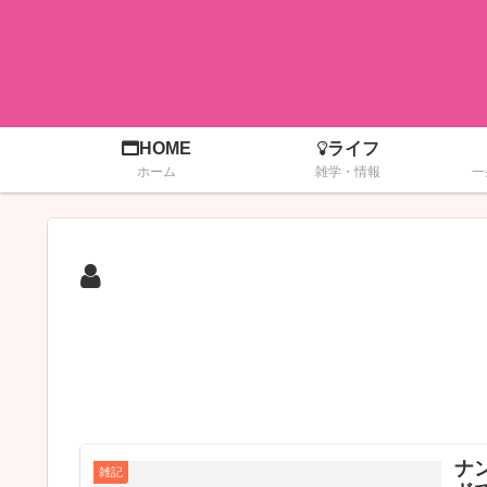
HOME
ライフ
ホーム
雑学・情報
一
ナ
雑記