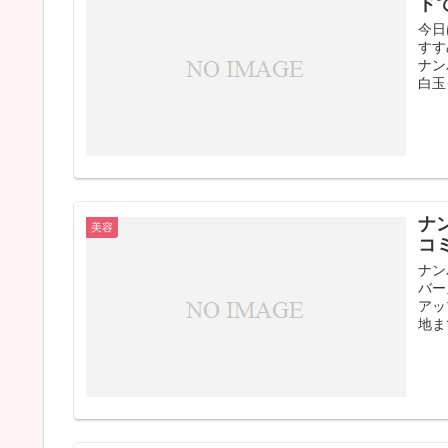
ド
今日
すす
ナン
白玉
ナ
美容
コ
ナン
バー
アッ
地ま