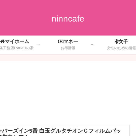
ninncafe
マイホーム
マネー
女子
条工務店i-smartの家
お得情報
女性のための情報
ンバーズイン5番 白玉グルタチオンＣフィルムパッ