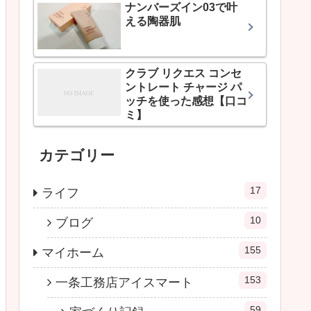
ナンバーズイン03で叶
える陶器肌
クラブ リクエス コンセ
ントレート チャージ パ
ッチを使った感想【口コ
ミ】
カテゴリー
17
ライフ
10
ブログ
155
マイホーム
153
一条工務店アイスマート
59