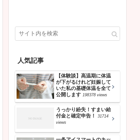
人気記事
【体験談】高温期に体温
が下がるけれど妊娠して
いた私の基礎体温を全て
公開します
198378 views
うっかり紛失！すまい給
付金と確定申告！
31714
views
一条アイスマートのキッ