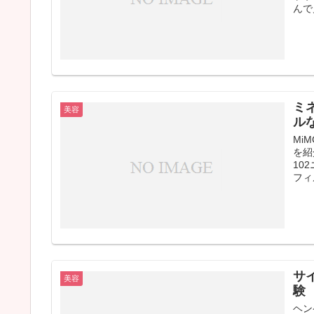
んで
ミ
美容
ル
Mi
を紹
10
フィ
サ
美容
験
ヘン