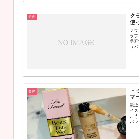
ク
美容
使
クラ
ラブ
美容
（パ
ト
美容
マ
最近
イス
こう
バレ