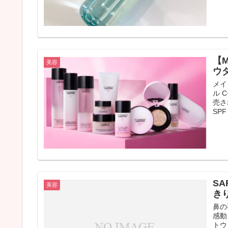
【
美容
ウ
メイ
ル 
売さ
SPF 
SA
美容
き
鼻の
感動
トウ