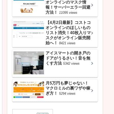
オンラインのマスク情
報！サーバーエラー回避
方法！
11095 views
【4月2日最新】コストコ
オンラインのほしいもの
リスト消失！40枚入りマ
スクがオンライン販売開
始へ！
8421 views
アイスマートの開き戸の
ドアがうるさい！音を無
くす方法
5342 views
月5万円も夢じゃない！
マクロミルの裏ワザや稼
ぎ方！
5294 views