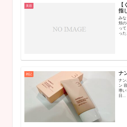
【
美容
指
みな
頬の
って
った
ナ
雑記
ナン
ン 
導い
日...