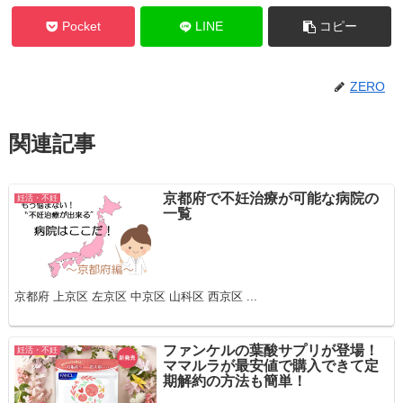
Pocket
LINE
コピー
ZERO
関連記事
京都府で不妊治療が可能な病院の
妊活・不妊
一覧
京都府 上京区 左京区 中京区 山科区 西京区 ...
ファンケルの葉酸サプリが登場！
妊活・不妊
ママルラが最安値で購入できて定
期解約の方法も簡単！