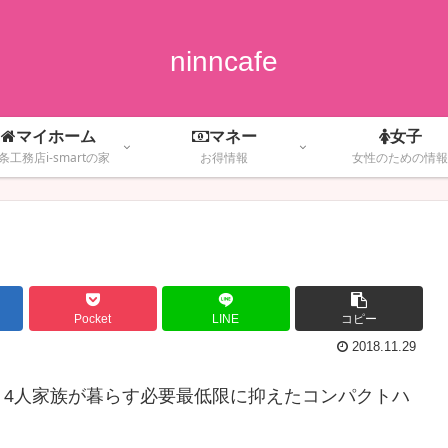
ninncafe
マイホーム
マネー
女子
条工務店i-smartの家
お得情報
女性のための情報
Pocket
LINE
コピー
2018.11.29
です。 4人家族が暮らす必要最低限に抑えたコンパクトハ