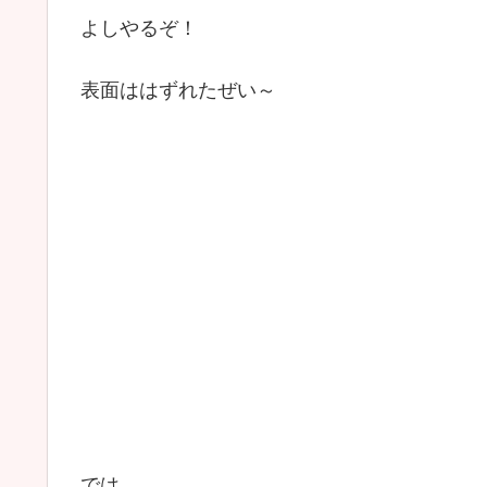
よしやるぞ！
表面ははずれたぜい～
では