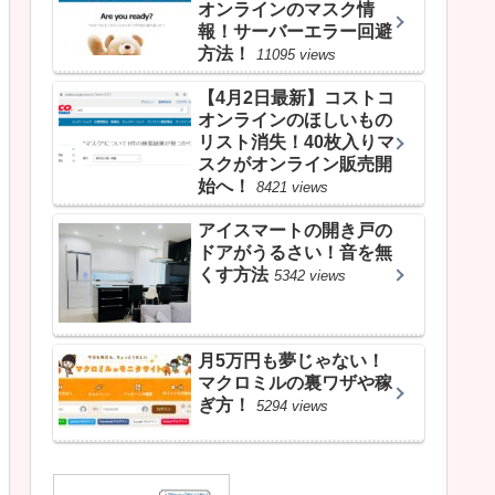
オンラインのマスク情
報！サーバーエラー回避
方法！
11095 views
【4月2日最新】コストコ
オンラインのほしいもの
リスト消失！40枚入りマ
スクがオンライン販売開
始へ！
8421 views
アイスマートの開き戸の
ドアがうるさい！音を無
くす方法
5342 views
月5万円も夢じゃない！
マクロミルの裏ワザや稼
ぎ方！
5294 views