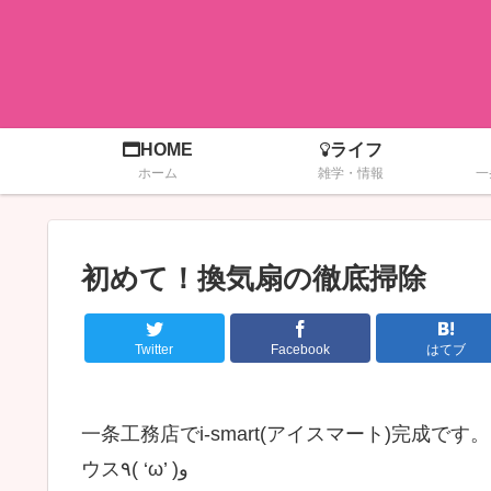
HOME
ライフ
ホーム
雑学・情報
一
初めて！換気扇の徹底掃除
Twitter
Facebook
はてブ
一条工務店でi-smart(アイスマート)完成
ウス٩( ‘ω’ )و