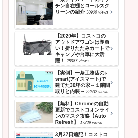
チン自在棚とロールスク
リーンの紹介
30908 views
【2020年】コストコの
アウトドアワゴンは即買
い！折りたたみカートで
キャンプや台車に大活
躍！
28987 views
【実例】一条工務店のi-
smart(アイスマート)で
建てた30坪の家～１階間
取りと内装～
22532 views
【無料】Chromeの自動
更新でコストコオンライ
ンのマスク攻略【Auto
Refresh】
17289 views
3月27日追記！コストコ