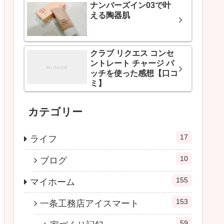
ナンバーズイン03で叶
える陶器肌
クラブ リクエス コンセ
ントレート チャージ パ
ッチを使った感想【口コ
ミ】
カテゴリー
17
ライフ
10
ブログ
155
マイホーム
153
一条工務店アイスマート
59