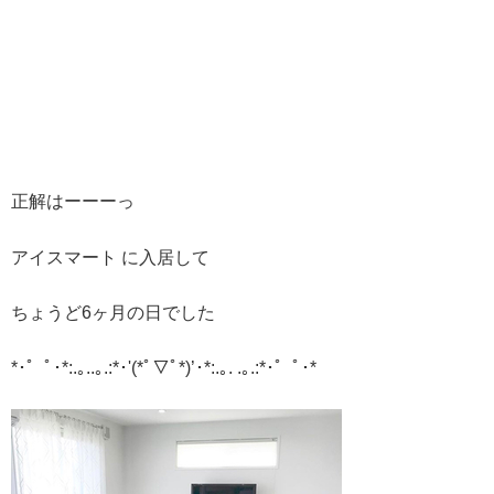
正解はーーーっ
アイスマート に入居して
ちょうど6ヶ月の日でした
*･゜ﾟ･*:.｡..｡.:*･'(*ﾟ▽ﾟ*)’･*:.｡. .｡.:*･゜ﾟ･*