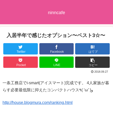
ninncafe
入居半年で感じたオプション〜ベスト3☆〜
Twitter
Facebook
はてブ
Pocket
LINE
コピー
2018.09.27
一条工務店でi-smart(アイスマート)完成です。 4人家族が暮
らす必要最低限に抑えたコンパクトハウス٩( ‘ω’ )و
http://house.blogmura.com/ranking.html