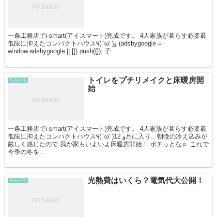
一条工務店でi-smart(アイスマート)完成です。 4人家族が暮らす必要最
低限に抑えたコンパクトハウス٩( 'ω' )و (adsbygoogle =
window.adsbygoogle || []).push({}); 子...
トイレをプチリメイクと床暖房開
住み心地
始
一条工務店でi-smart(アイスマート)完成です。 4人家族が暮らす必要最
低限に抑えたコンパクトハウス٩( 'ω' )و 12月に入り、朝晩の冷え込みが
厳しく感じたので 我が家もいよいよ床暖房開始！ ポチっとな♬ これで
今季の冬を...
光熱費はいくら？電気代大公開！
住み心地