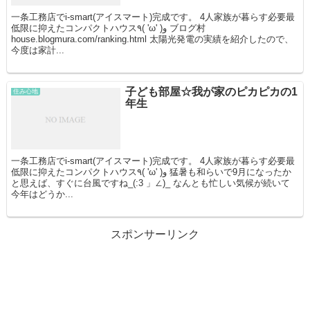
一条工務店でi-smart(アイスマート)完成です。 4人家族が暮らす必要最
低限に抑えたコンパクトハウス٩( 'ω' )و ブログ村
house.blogmura.com/ranking.html 太陽光発電の実績を紹介したので、
今度は家計...
子ども部屋☆我が家のピカピカの1
住み心地
年生
一条工務店でi-smart(アイスマート)完成です。 4人家族が暮らす必要最
低限に抑えたコンパクトハウス٩( 'ω' )و 猛暑も和らいで9月になったか
と思えば、すぐに台風ですね_(:3 」∠)_ なんとも忙しい気候が続いて
今年はどうか...
スポンサーリンク