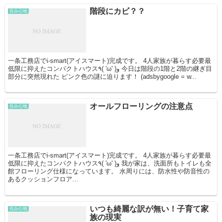
階段にカビ？？
住み心地
一条工務店でi-smart(アイスマート)完成です。 4人家族が暮らす必要最
低限に抑えたコンパクトハウス٩( 'ω' )و 今日は階段の1階と2階の継ぎ目
部分に突然現れた ピンク色の謎に迫ります！ (adsbygoogle = w...
オールフローリングの注意点
住み心地
一条工務店でi-smart(アイスマート)完成です。 4人家族が暮らす必要最
低限に抑えたコンパクトハウス٩( 'ω' )و 我が家は、洗面所もトイレも全
館フローリング仕様になっています。 水周りには、防水性や防音性の
あるクッションフロア...
いつも綺麗な訳が無い！子育て家
住み心地
族の現実