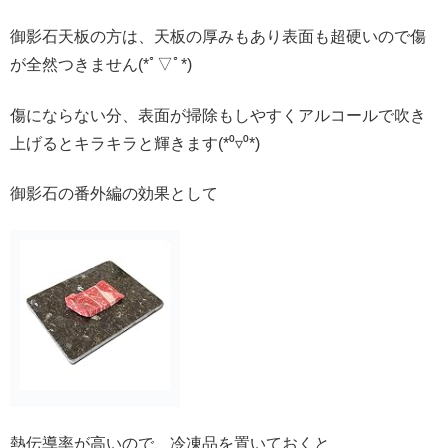
御影石天板の方は、天板の厚みもあり表面も超硬いので傷
が全然つきません(*ﾟ▽ﾟ*)
傷にならない分、表面が掃除もしやすくアルコールで吹き
上げるとキラキラと輝きます(*⁰▿⁰*)
御影石の番外編の効果として
熱伝導率が高いので、冷凍品を置いておくと