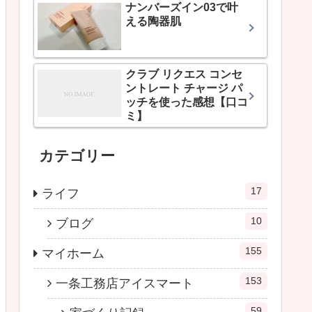
ナンバーズイン03で叶
える陶器肌
クラブ リクエス コンセ
ントレート チャージ パ
ッチを使った感想【口コ
ミ】
カテゴリー
17
ライフ
10
ブログ
155
マイホーム
153
一条工務店アイスマート
59