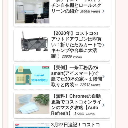
チン自在棚とロールスク
リーンの紹介
30908 views
【2020年】コストコの
アウトドアワゴンは即買
い！折りたたみカートで
キャンプや台車に大活
躍！
28989 views
【実例】一条工務店のi-
smart(アイスマート)で
建てた30坪の家～１階間
取りと内装～
22532 views
【無料】Chromeの自動
更新でコストコオンライ
ンのマスク攻略【Auto
Refresh】
17289 views
3月27日追記！コストコ