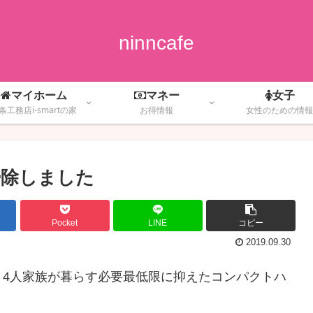
ninncafe
マイホーム
マネー
女子
条工務店i-smartの家
お得情報
女性のための情報
掃除しました
Pocket
LINE
コピー
2019.09.30
です。 4人家族が暮らす必要最低限に抑えたコンパクトハ