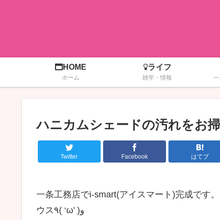
HOME
ライフ
ホーム
雑学・情報
一
ハニカムシェードの汚れをお
Twitter
Facebook
はてブ
一条工務店でi-smart(アイスマート)完成
ウス٩( ‘ω’ )و