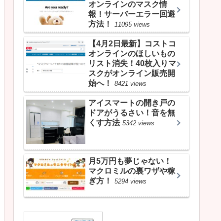
オンラインのマスク情
報！サーバーエラー回避
方法！
11095 views
【4月2日最新】コストコ
オンラインのほしいもの
リスト消失！40枚入りマ
スクがオンライン販売開
始へ！
8421 views
アイスマートの開き戸の
ドアがうるさい！音を無
くす方法
5342 views
月5万円も夢じゃない！
マクロミルの裏ワザや稼
ぎ方！
5294 views