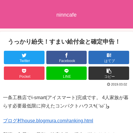
ninncafe
うっかり紛失！すまい給付金と確定申告！
Twitter
Facebook
はてブ
Pocket
LINE
コピー
2019.03.02
一条工務店でi-smart(アイスマート)完成です。 4人家族が暮
らす必要最低限に抑えたコンパクトハウス٩( ‘ω’ )و
ブログ村house.blogmura.com/ranking.html