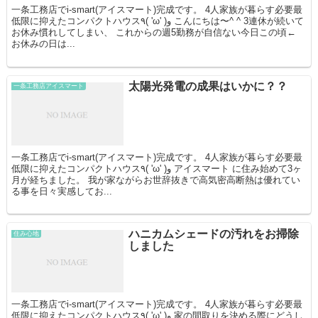
一条工務店でi-smart(アイスマート)完成です。 4人家族が暮らす必要最
低限に抑えたコンパクトハウス٩( 'ω' )و こんにちは〜^ ^ 3連休が続いて
お休み慣れしてしまい、 これからの週5勤務が自信ない今日この頃←
お休みの日は...
太陽光発電の成果はいかに？？
一条工務店アイスマート
一条工務店でi-smart(アイスマート)完成です。 4人家族が暮らす必要最
低限に抑えたコンパクトハウス٩( 'ω' )و アイスマート に住み始めて3ヶ
月が経ちました。 我が家ながらお世辞抜きで高気密高断熱は優れてい
る事を日々実感してお...
ハニカムシェードの汚れをお掃除
住み心地
しました
一条工務店でi-smart(アイスマート)完成です。 4人家族が暮らす必要最
低限に抑えたコンパクトハウス٩( 'ω' )و 家の間取りを決める際にどうし