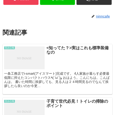
ninncafe
関連記事
<知ってた？>実はこれも標準装備
住み心地
なの
一条工務店でi-smart(アイスマート)完成です。 4人家族が暮らす必要最
低限に抑えたコンパクトハウス٩( 'ω' )و おはよう。こんにちは。こんば
んは。 書いた時間に挨拶しても、見る人は２４時間見るのでなんて挨
拶したら良いのか今更...
子育て世代必見！トイレの掃除の
住み心地
ポイント